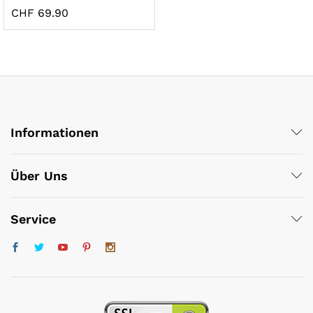
CHF
69.90
Informationen
x
ce
ce
Über Uns
Service