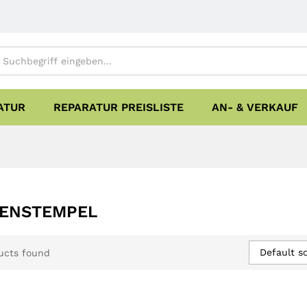
ATUR
REPARATUR PREISLISTE
AN- & VERKAUF
MENSTEMPEL
Default so
ucts found