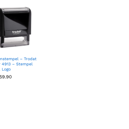
nstempel – Trodat
y 4913 – Stempel
& Logo
59.90
59.90