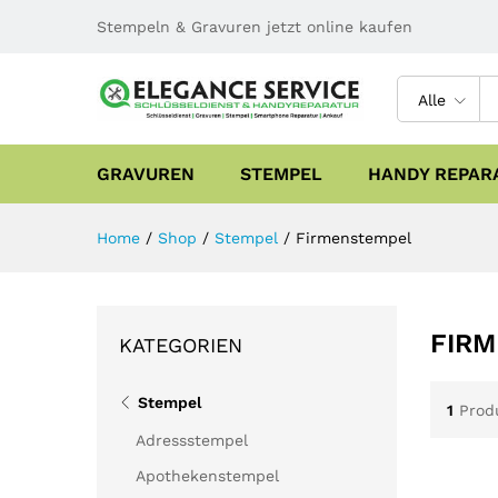
Stempeln & Gravuren jetzt online kaufen
Alle
GRAVUREN
STEMPEL
HANDY REPAR
Home
/
Shop
/
Stempel
/
Firmenstempel
FIR
KATEGORIEN
Stempel
1
Prod
Adressstempel
Apothekenstempel