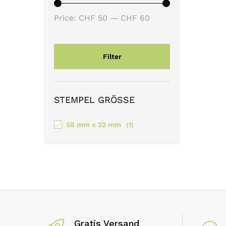
Min
Max
Price:
CHF 50
—
CHF 60
price
price
Filter
STEMPEL GRÖSSE
58 mm x 22 mm
(1)
Gratis Versand