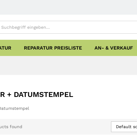
ATUR
REPARATUR PREISLISTE
AN- & VERKAUF
R + DATUMSTEMPEL
 Datumstempel
Default so
ucts found