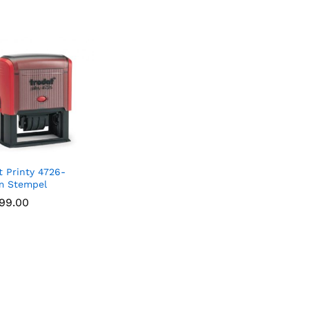
t Printy 4726-
m Stempel
99.00
99.00