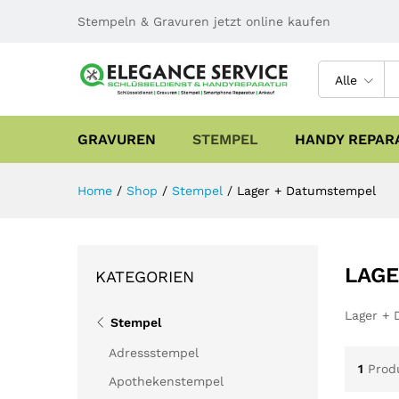
Stempeln & Gravuren jetzt online kaufen
Alle
GRAVUREN
STEMPEL
HANDY REPAR
Home
/
Shop
/
Stempel
/
Lager + Datumstempel
LAGE
KATEGORIEN
Lager +
Stempel
Adressstempel
1
Prod
Apothekenstempel