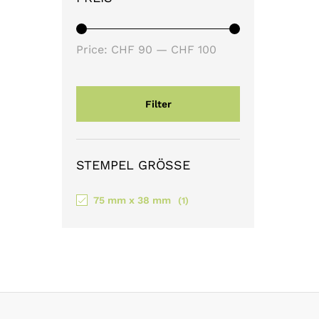
Min
Max
Price:
CHF 90
—
CHF 100
price
price
Filter
STEMPEL GRÖSSE
75 mm x 38 mm
(1)