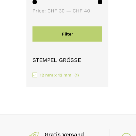
Min
Max
Price:
CHF 30
—
CHF 40
price
price
Filter
STEMPEL GRÖSSE
12 mm x 12 mm
(1)
Gratis Versand