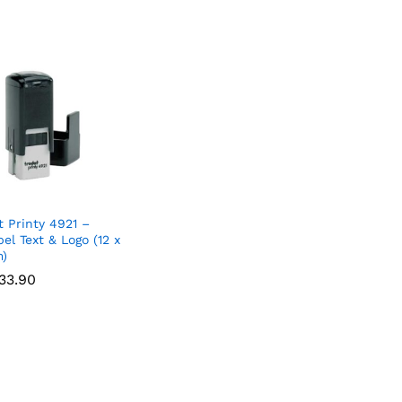
t Printy 4921 –
el Text & Logo (12 x
)
33.90
33.90