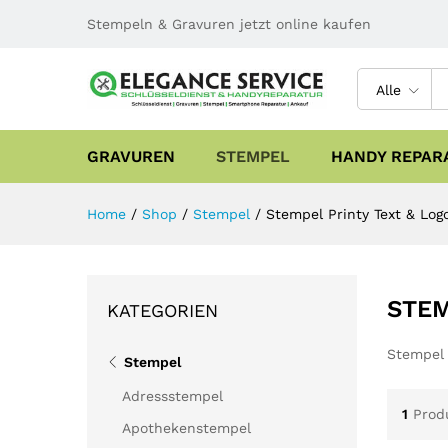
Stempeln & Gravuren jetzt online kaufen
Alle
GRAVUREN
STEMPEL
HANDY REPAR
Home
/
Shop
/
Stempel
/
Stempel Printy Text & Log
STEM
KATEGORIEN
Stempel 
Stempel
Adressstempel
1
Prod
Apothekenstempel