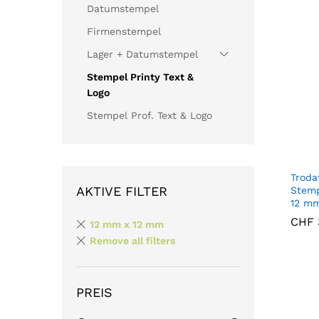
Datumstempel
Firmenstempel
Lager + Datumstempel
Stempel Printy Text &
Logo
Stempel Prof. Text & Logo
Troda
AKTIVE FILTER
Stemp
12 mm
CHF
CHF
12 mm x 12 mm
Remove all filters
PREIS