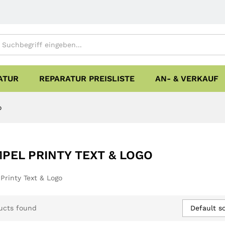
ATUR
REPARATUR PREISLISTE
AN- & VERKAUF
o
PEL PRINTY TEXT & LOGO
Printy Text & Logo
Default so
ucts found