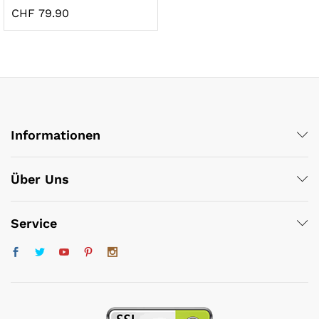
CHF
79.90
Informationen
x
ce
ce
Über Uns
Service