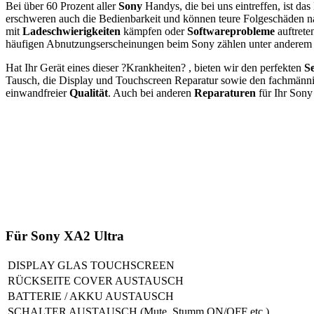
Bei über 60 Prozent aller
Sony
Handys, die bei uns eintreffen, ist da
erschweren auch die Bedienbarkeit und können teure Folgeschäden na
mit
Ladeschwierigkeiten
kämpfen oder
Softwareprobleme
auftrete
häufigen Abnutzungserscheinungen beim Sony zählen unter anderem ei
Hat Ihr Gerät eines dieser ?Krankheiten? , bieten wir den perfekten
Se
Tausch, die Display und Touchscreen Reparatur sowie den fachmänn
einwandfreier
Qualität
. Auch bei anderen
Reparaturen
für Ihr Sony
Für Sony XA2 Ultra
DISPLAY GLAS TOUCHSCREEN
RÜCKSEITE COVER AUSTAUSCH
BATTERIE / AKKU AUSTAUSCH
SCHALTER AUSTAUSCH (Mute, Stumm ON/OFF etc.)