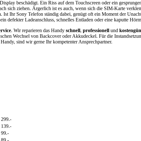
s Display beschädigt. Ein Riss auf dem Touchscreen oder ein gesprungen
ch sich ziehen. Ärgerlich ist es auch, wenn sich die SIM-Karte verkle
n. Ist Ihr Sony Telefon ständig dabei, genügt oft ein Moment der Unach
n defekter Ladeanschluss, schnelles Entladen oder eine kaputte Hörm
rvice
. Wir reparieren das Handy
schnell
,
professionell
und
kostengün
ischen Wechsel von Backcover oder Akkudeckel. Für die Instandsetzu
 Handy, sind wir gerne Ihr kompetenter Ansprechpartner.
299.-
139.-
99.-
89.-