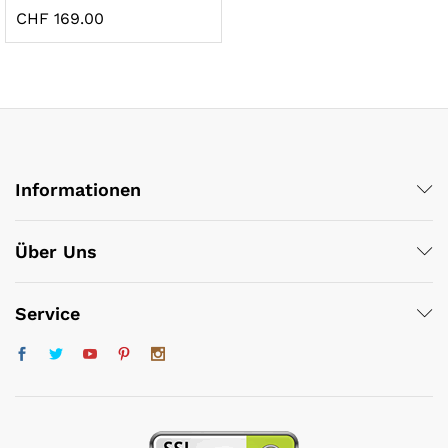
CHF
169.00
Informationen
x
ce
ce
Über Uns
Service