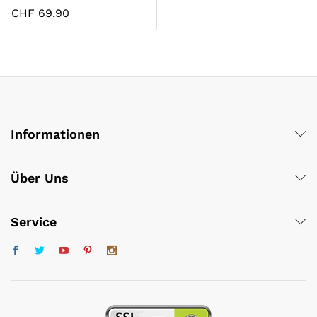
CHF
69.90
Informationen
x
ce
ce
Über Uns
Service