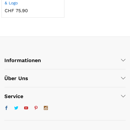
& Logo
CHF
75.90
x
Informationen
ce
ce
Über Uns
Service