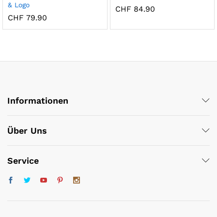
& Logo
CHF
84.90
CHF
79.90
x
Informationen
ce
ce
Über Uns
Service