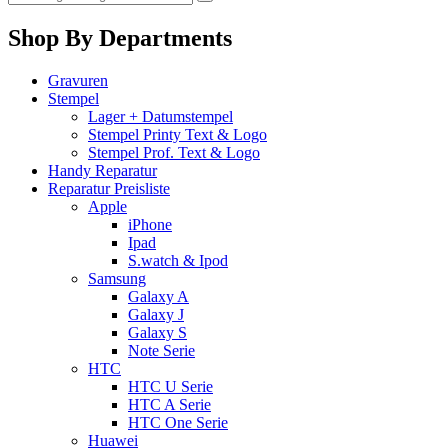
Shop By Departments
Gravuren
Stempel
Lager + Datumstempel
Stempel Printy Text & Logo
Stempel Prof. Text & Logo
Handy Reparatur
Reparatur Preisliste
Apple
iPhone
Ipad
S.watch & Ipod
Samsung
Galaxy A
Galaxy J
Galaxy S
Note Serie
HTC
HTC U Serie
HTC A Serie
HTC One Serie
Huawei