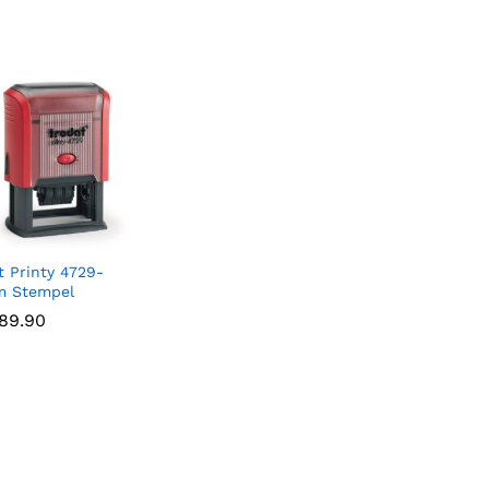
t Printy 4729-
m Stempel
89.90
89.90