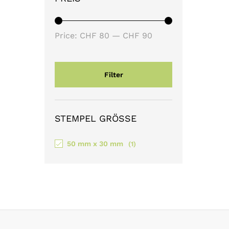
Min
Max
Price:
CHF 80
—
CHF 90
price
price
Filter
STEMPEL GRÖSSE
50 mm x 30 mm
(1)