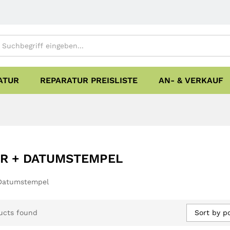
ATUR
REPARATUR PREISLISTE
AN- & VERKAUF
R + DATUMSTEMPEL
 Datumstempel
Sort by p
ucts found