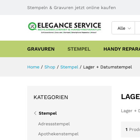
Stempeln & Gravuren jetzt online kaufen
Alle
GRAVUREN
STEMPEL
HANDY REPAR
Home
/
Shop
/
Stempel
/
Lager + Datumstempel
LAGE
KATEGORIEN
Lager +
Stempel
Adressstempel
1
Prod
Apothekenstempel