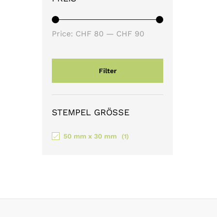
Min
Max
Price:
CHF 80
—
CHF 90
price
price
Filter
STEMPEL GRÖSSE
50 mm x 30 mm
(1)