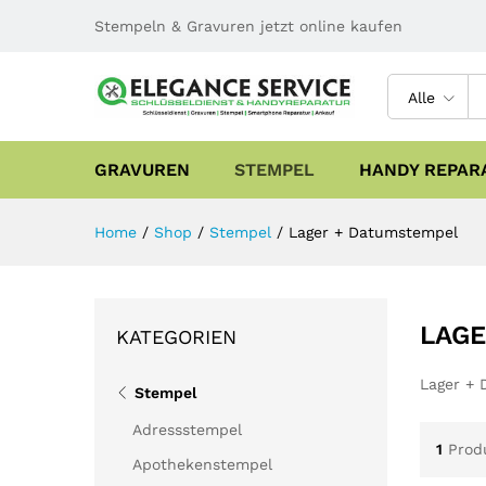
Stempeln & Gravuren jetzt online kaufen
Alle
GRAVUREN
STEMPEL
HANDY REPAR
Home
/
Shop
/
Stempel
/
Lager + Datumstempel
LAGE
KATEGORIEN
Lager +
Stempel
Adressstempel
1
Prod
Apothekenstempel