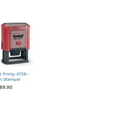
t Printy 4729-
m Stempel
89.90
89.90