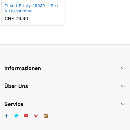
Trodat Printy 46030 – Text
& Logostempel
CHF
79.90
x
Informationen
ce
ce
Über Uns
Service