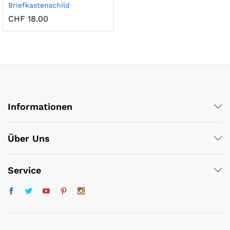
Briefkastenschild
x
CHF
18.00
ce
ce
Informationen
Über Uns
Service