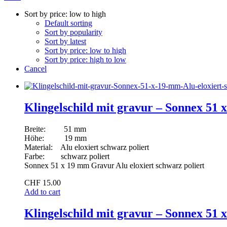
Sort by price: low to high
Default sorting
Sort by popularity
Sort by latest
Sort by price: low to high
Sort by price: high to low
Cancel
Klingelschild mit gravur – Sonnex 51 x
Breite: 51 mm
Höhe: 19 mm
Material: Alu eloxiert schwarz poliert
Farbe: schwarz poliert
Sonnex 51 x 19 mm Gravur Alu eloxiert schwarz poliert
CHF
15.00
Add to cart
Klingelschild mit gravur – Sonnex 51 x