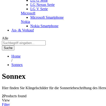
LG G Serie
LG Nexus Serie
LG V Serie
Microsoft
Microsoft Smartphone
Nokia
Nokia Smartphone
An- & Verkauf
Alle
Suche
Home
/
Sonnex
Sonnex
Hier finden Sie Klingelschilder für die Sonneriebeschriftung des Hers
2
Products found
View
Filter