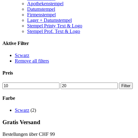
Apothekenstempel
Datumstempel
Firmenstempel
Lager + Datumstempel
Stempel Printy Text & Logo
Stempel Prof. Text & Logo
Aktive Filter
Scwarz
Remove all filters
Preis
Min
Max
Filter
price
price
Farbe
Scwarz
(2)
Gratis Versand
Bestellungen über CHF 99