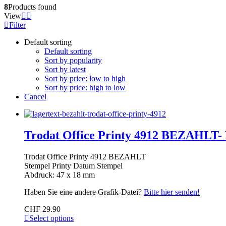
8
Products found
View
Filter
Default sorting
Default sorting
Sort by popularity
Sort by latest
Sort by price: low to high
Sort by price: high to low
Cancel
Trodat Office Printy 4912 BEZAHLT-
Trodat Office Printy 4912 BEZAHLT
Stempel Printy Datum Stempel
Abdruck: 47 x 18 mm
Haben Sie eine andere Grafik-Datei?
Bitte hier senden!
CHF
29.90
Select options