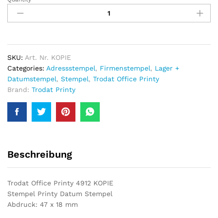
Trodat
Office
Printy
4912
KOPIE-
Datum
SKU:
Art. Nr. KOPIE
Stempel
Categories:
Adressstempel
,
Firmenstempel
,
Lager +
quantity
Datumstempel
,
Stempel
,
Trodat Office Printy
Brand:
Trodat Printy
Beschreibung
Trodat Office Printy 4912 KOPIE
Stempel Printy Datum Stempel
Abdruck: 47 x 18 mm