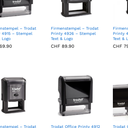
nstempel – Trodat
Firmenstempel – Trodat
Firmen
y 4915 – Stempel
Printy 4926 – Stempel
Printy 
& Logo
Text & Logo
Text & 
69.90
69.90
CHF
CHF
89.90
89.90
CHF
CHF
79
79
nstempel – Trodat
Trodat Office Printy 4912
Trodat 