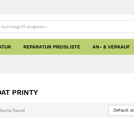
ATUR
REPARATUR PREISLISTE
AN- & VERKAUF
AT PRINTY
Default so
ducts found