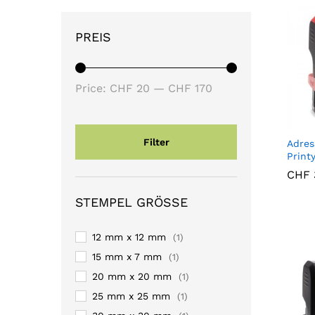
PREIS
Min
Max
Price:
CHF 20
—
CHF 170
price
price
Filter
Adres
Print
CHF
CHF
STEMPEL GRÖSSE
12 mm x 12 mm
(1)
15 mm x 7 mm
(1)
20 mm x 20 mm
(1)
25 mm x 25 mm
(1)