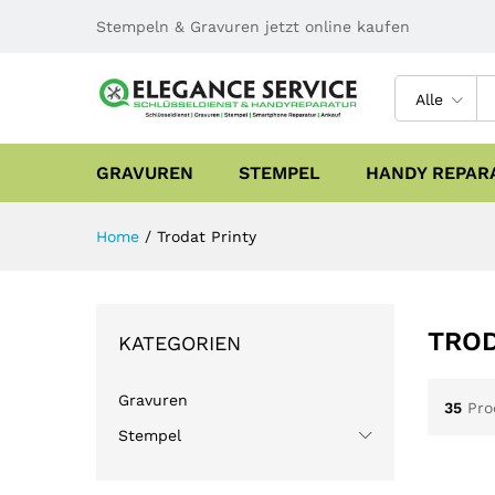
Stempeln & Gravuren jetzt online kaufen
Alle
GRAVUREN
STEMPEL
HANDY REPAR
Home
/
Trodat Printy
TROD
KATEGORIEN
Gravuren
35
Pro
Stempel