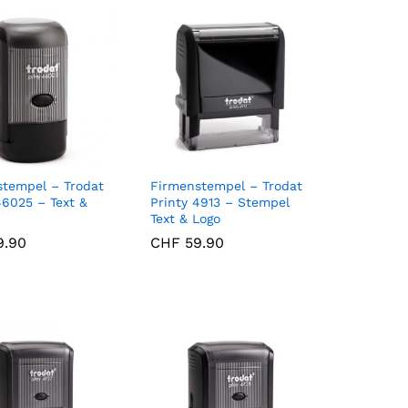
stempel – Trodat
Firmenstempel – Trodat
46025 – Text &
Printy 4913 – Stempel
Text & Logo
.90
.90
CHF
CHF
59.90
59.90