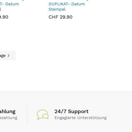
T- Datum
DUPLIKAT- Datum
l
Stempel
.90
.90
CHF
CHF
29.90
29.90
age
ahlung
24/7 Support
ezahlung
Engagierte Unterstützung