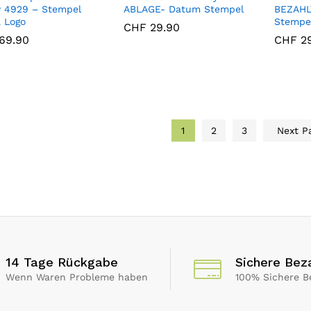
y 4929 – Stempel
ABLAGE- Datum Stempel
BEZAHL
& Logo
Stempe
CHF
CHF
29.90
29.90
69.90
69.90
CHF
CHF
29
29
1
2
3
Next P
14 Tage Rückgabe
Sichere Bez
Wenn Waren Probleme haben
100% Sichere B