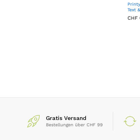
85 mm x 55 mm
(1)
Print
Text 
CHF
CHF
Gratis Versand
Bestellungen über CHF 99