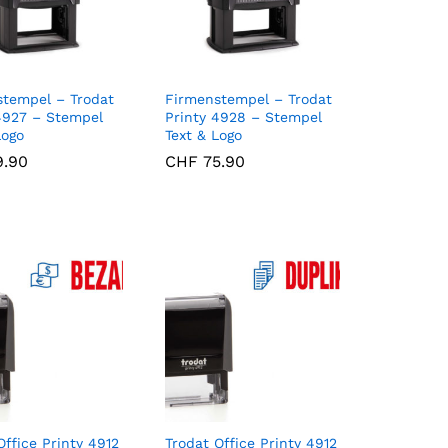
stempel – Trodat
Firmenstempel – Trodat
4927 – Stempel
Printy 4928 – Stempel
Logo
Text & Logo
.90
.90
CHF
CHF
75.90
75.90
Office Printy 4912
Trodat Office Printy 4912