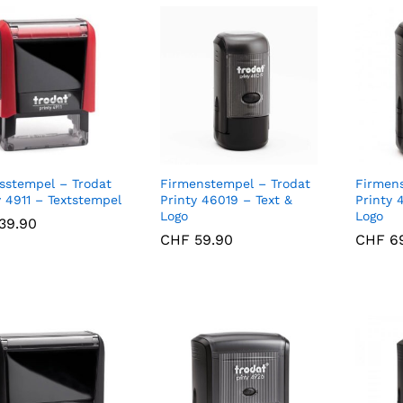
sstempel – Trodat
Firmenstempel – Trodat
Firmen
y 4911 – Textstempel
Printy 46019 – Text &
Printy 
Logo
Logo
39.90
39.90
CHF
CHF
59.90
59.90
CHF
CHF
69
69