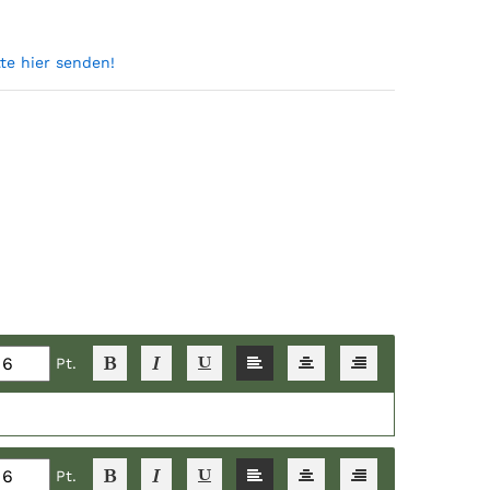
tte hier senden!
Pt.
Pt.