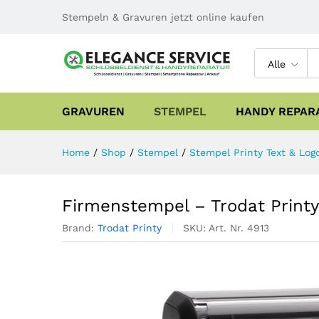
Stempeln & Gravuren jetzt online kaufen
Alle
GRAVUREN
STEMPEL
HANDY REPAR
Home
/
Shop
/
Stempel
/
Stempel Printy Text & Log
Firmenstempel – Trodat Printy
Brand:
Trodat Printy
SKU:
Art. Nr. 4913