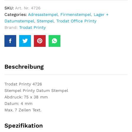
Stempel
quantity
SKU:
Art. Nr. 4726
Categories:
Adressstempel
,
Firmenstempel
,
Lager +
Datumstempel
,
Stempel
,
Trodat Office Printy
Brand:
Trodat Printy
Beschreibung
Trodat Printy 4726
Stempel Printy Datum Stempel
Abdruck: 75 x 38 mm
Datum: 4 mm
Max. 7 Zeilen Text
.
Spezifikation