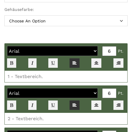
Gehäusefarbe:
Pt.
Pt.