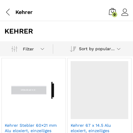
Kehrer
0
KEHRER
Sort by popularity
Filter
x
ce
ce
Kehrer Stebler 60×21 mm
Kehrer 67 x 14.5 Alu
Alu eloxiert, einzeiliges
eloxiert, einzeiliges