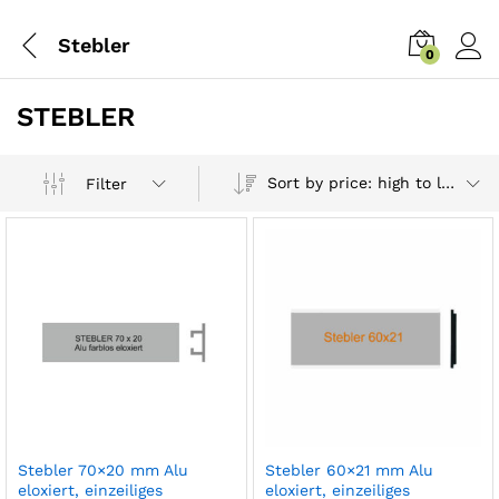
Stebler
0
STEBLER
Sort by price: high to low
Filter
x
ce
ce
Stebler 70×20 mm Alu
Stebler 60×21 mm Alu
eloxiert, einzeiliges
eloxiert, einzeiliges