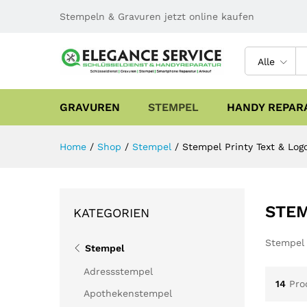
Stempeln & Gravuren jetzt online kaufen
Alle
GRAVUREN
STEMPEL
HANDY REPAR
Home
/
Shop
/
Stempel
/
Stempel Printy Text & Log
STEM
KATEGORIEN
Stempel 
Stempel
Adressstempel
14
Pro
Apothekenstempel