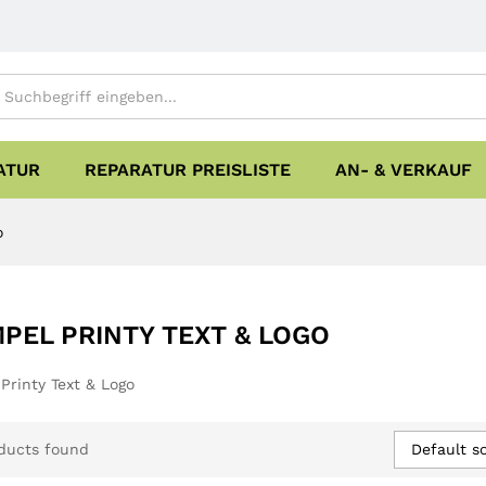
ATUR
REPARATUR PREISLISTE
AN- & VERKAUF
o
PEL PRINTY TEXT & LOGO
Printy Text & Logo
Default so
ducts found