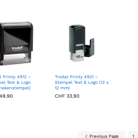
t Printy 4912 –
Trodat Printy 4921 –
el Text & Logo
Stempel Text & Logo (12 x
hekenstempel)
12 mm)
49.90
49.90
CHF
CHF
33.90
33.90
Previous Page
1