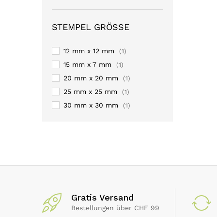
STEMPEL GRÖSSE
12 mm x 12 mm
(1)
15 mm x 7 mm
(1)
20 mm x 20 mm
(1)
25 mm x 25 mm
(1)
30 mm x 30 mm
(1)
38 mm x 14 mm
(1)
46 mm x 18 mm
(1)
50 mm x 30 mm
(1)
58 mm x 22 mm
(1)
60 mm x 33 mm
(1)
60 mm x 40 mm
(1)
Gratis Versand
70 mm x 25 mm
(1)
Bestellungen über CHF 99
75 mm x 38 mm
(1)