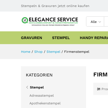
Stempeln & Gravuren jetzt online kaufen
Alle
GRAVUREN
STEMPEL
HANDY REPAR
Home
/
Shop
/
Stempel
/
Firmenstempel
FIR
KATEGORIEN
Stempel
31
Pro
Adressstempel
Apothekenstempel