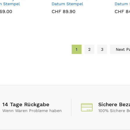
m Stempel
Datum Stempel
Datum 
69.00
69.00
CHF
CHF
89.90
89.90
CHF
CHF
84
84
1
2
3
Next P
14 Tage Rückgabe
Sichere Bez
Wenn Waren Probleme haben
100% Sichere B