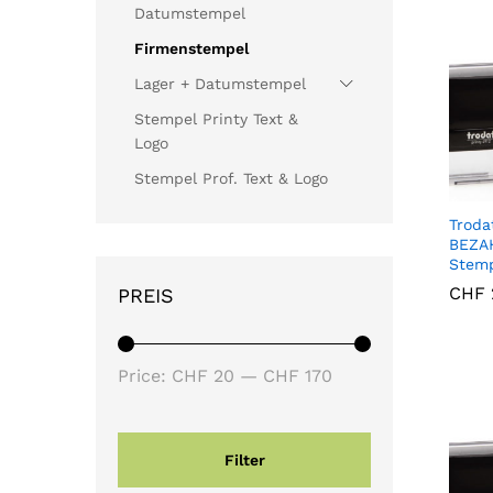
Datumstempel
Firmenstempel
Lager + Datumstempel
Stempel Printy Text &
Logo
Stempel Prof. Text & Logo
Troda
BEZA
Stem
CHF
CHF
PREIS
Min
Max
Price:
CHF 20
—
CHF 170
price
price
Filter