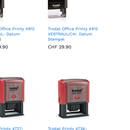
Office Printy 4912
Trodat Office Printy 4912
AL- Datum
VERTRAULICH- Datum
l
Stempel
.90
.90
CHF
CHF
29.90
29.90
Printy 4727-
Trodat Printy 4726-