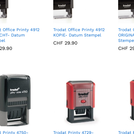
t Office Printy 4912
Trodat Office Printy 4912
Trodat 
CHT- Datum
KOPIE- Datum Stempel
ORIGIN
pel
Stempe
CHF
CHF
29.90
29.90
29.90
29.90
CHF
CHF
29
29
t Printy 4750-
Trodat Printy 4729-
Trodat 