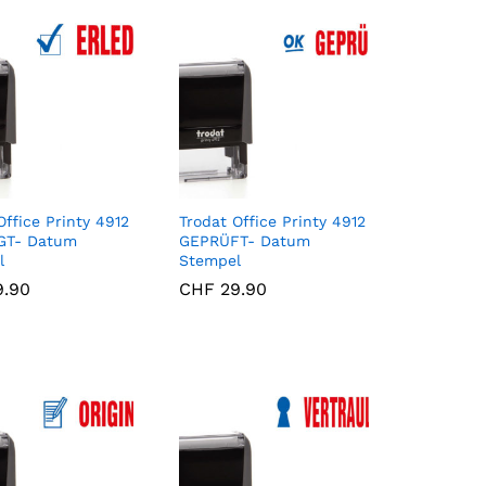
Office Printy 4912
Trodat Office Printy 4912
GT- Datum
GEPRÜFT- Datum
l
Stempel
.90
.90
CHF
CHF
29.90
29.90