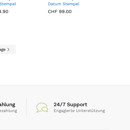
Stempel
Datum Stempel
.90
.90
CHF
CHF
99.00
99.00
age
ahlung
24/7 Support
ezahlung
Engagierte Unterstützung