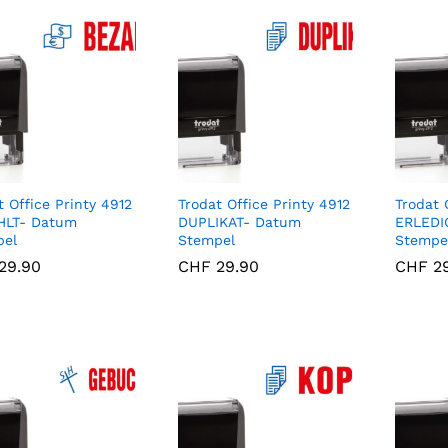
t Office Printy 4912
Trodat Office Printy 4912
Trodat 
HLT- Datum
DUPLIKAT- Datum
ERLEDI
pel
Stempel
Stempe
29.90
29.90
CHF
CHF
29.90
29.90
CHF
CHF
29
29